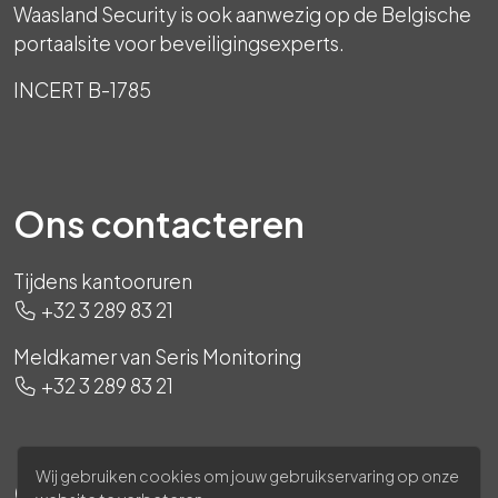
Waasland Security is ook aanwezig op de Belgische
portaalsite voor beveiligingsexperts.
INCERT B-1785
Ons contacteren
Tijdens kantooruren
+32 3 289 83 21
Meldkamer van Seris Monitoring
+32 3 289 83 21
Wij gebruiken cookies om jouw gebruikservaring op onze
Ons volgen