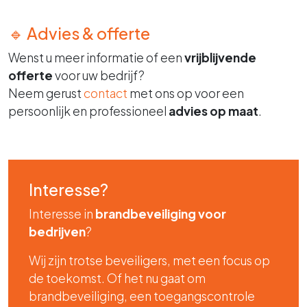
🔹 Advies & offerte
Wenst u meer informatie of een
vrijblijvende
offerte
voor uw bedrijf?
Neem gerust
contact
met ons op voor een
persoonlijk en professioneel
advies op maat
.
Interesse?
Interesse in
brandbeveiliging voor
bedrijven
?
Wij zijn trotse beveiligers, met een focus op
de toekomst. Of het nu gaat om
brandbeveiliging, een toegangscontrole