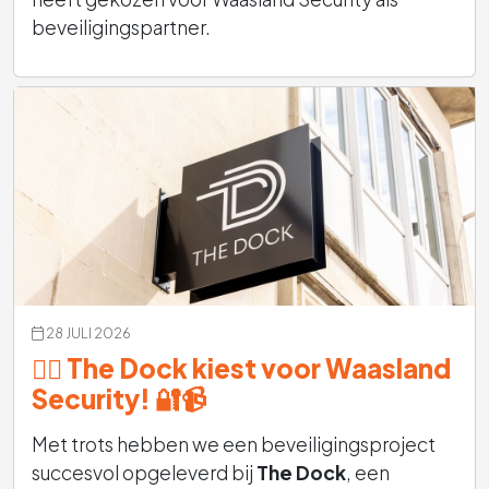
beveiligingspartner.
28 JULI 2026
🏋️‍♂️ The Dock kiest voor Waasland
Security! 🔐📹
Met trots hebben we een beveiligingsproject
succesvol opgeleverd bij
The Dock
, een