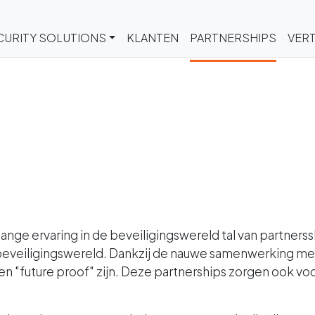
CURITY SOLUTIONS
KLANTEN
PARTNERSHIPS
VERT
enlange ervaring in de beveiligingswereld tal van par
 beveiligingswereld. Dankzij de nauwe samenwerking m
 "future proof" zijn. Deze partnerships zorgen ook voor