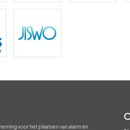
O
neming voor het plaatsen van alarm en