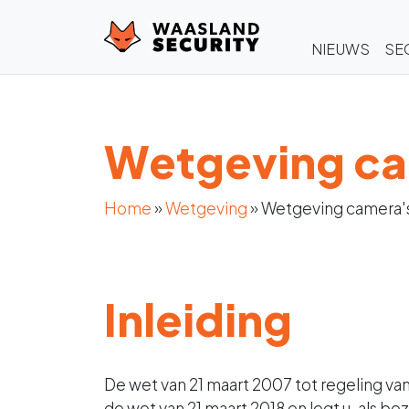
NIEUWS
SE
Wetgeving ca
Home
»
Wetgeving
»
Wetgeving camera'
Inleiding
De wet van 21 maart 2007 tot regeling v
de wet van 21 maart 2018 en legt u, als b