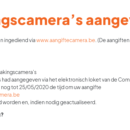
ngscamera’s aang
n ingediend via
www.aangiftecamera.be
. (De aangifte
wakingscamera’s
 had aangegeven via het elektronisch loket van de Co
u nog tot 25/05/2020 de tijd om uw aangifte
amera.be
d worden en, indien nodig geactualiseerd.
g?