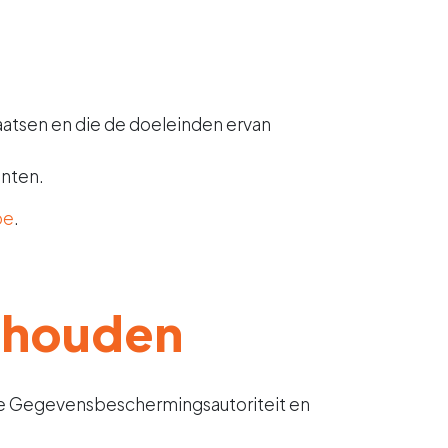
aatsen en die de doeleinden ervan
anten.
be
.
ijhouden
 de Gegevensbeschermingsautoriteit en