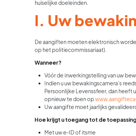
huiselijke doeleinden.
I. Uw bewaki
De aangiften moeten elektronisch worde
op het politiecommissariaat).
Wanneer?
Vóór de inwerkingstelling van uw be
Indien u uw bewakingscamera’s reeds
Persoonlijke Levenssfeer, dan heeft 
opnieuw te doen op
www.aangiftec
Uw aangifte moet jaarlijks gevalideer
Hoe krijgt u toegang tot de toepassin
Met uw e-ID of itsme