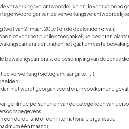
de verwerkingsverantwoordelijke en, in voorkomend ge
rtegenwoordiger van de verwerkingsverantwoordelijke e
ng (wet van 21 maart 2007) en de doeleinden ervan;
dan niet voor het publiek toegankelijke besloten plaats)
ewakingscamera’s en, indien het gaat om vaste bewakin
biele bewakingscamera’s, de beschrijving van de zones 
 de verwerking (pictogram, aangifte, ...);
 beelden;
e al dan niet wordt georganiseerd en, in voorkomend geva
 van gefilmde personen en van de categorieën van per
persoonsgegevens;
een derde land of een internationale organisatie;
(maximum één maand);