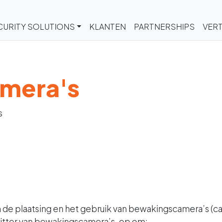
CURITY SOLUTIONS
KLANTEN
PARTNERSHIPS
VERT
mera's
s
an de plaatsing en het gebruik van bewakingscamera’s (
ezitter van bewakingscamera’s, op om: