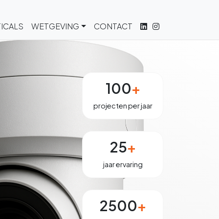
ICALS
WETGEVING
CONTACT
100
+
projecten per jaar
25
+
jaar ervaring
2500
+