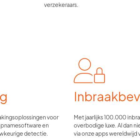
verzekeraars.
ng
Inbraakbev
kingsoplossingen voor
Met jaarlijks 100.000 inbr
e opnamesoftware en
overbodige luxe. Al dan n
wkeurige detectie.
via onze apps wereldwijd