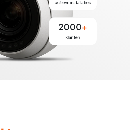
actieve installaties
2000
+
klanten