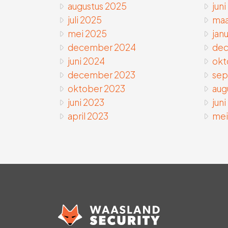
augustus 2025
juni
juli 2025
maa
mei 2025
janu
december 2024
dec
juni 2024
okt
december 2023
sep
oktober 2023
aug
juni 2023
jun
april 2023
mei