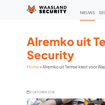
NIEUWS
SE
Alremko uit T
Security
Home
»
Alremko uit Temse kiest voor Waa
11 OKTOBER 2018