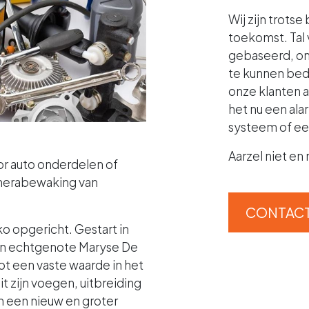
Wij zijn trots
toekomst. Tal
gebaseerd, om 
te kunnen bed
onze klanten a
het nu een al
systeem of e
Aarzel niet en
or auto onderdelen of
amerabewaking van
CONTACT
o opgericht. Gestart in
ijn echtgenote Maryse De
t een vaste waarde in het
t zijn voegen, uitbreiding
n een nieuw en groter