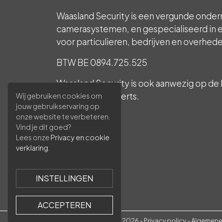
Waasland Security is een vergunde onder
camerasystemen, en gespecialiseerd in e
voor particulieren, bedrijven en overhed
BTW BE 0894.725.525
Waasland Security is ook aanwezig op de 
beveiligingsexperts.
Wij gebruiken cookies om
jouw gebruikservaring op
INCERT B-1785
onze website te verbeteren.
Vind je dit goed?
Lees onze
Privacy en cookie
verklaring
.
INSTELLINGEN
ACCEPTEREN
Waasland Security © 2026 -
Privacy policy
-
Algemene