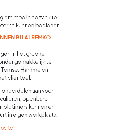
ng om mee in de zaak te
ter te kunnen bedienen.
NNEN BIJ ALREMKO
gen in het groene
jzonder gemakkelijk te
as, Temse, Hamme en
et cliënteel.
o-onderdelen aan voor
ticulieren, openbare
an oldtimers kunnen er
t in eigen werkplaats.
bsite
.