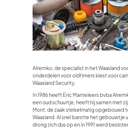
Alremko, de specialist in het Waasland vo
onderdelen voor oldtimers kiest voor c
Waasland Security.
In 1986 heeft Eric Manteleers bvba Alremk
een oud schuurtje, heeft hij samen met z
Mont, de zaak stelselmatig opgebouwd to
Waasland. Al snel barstte het gebouwtje ui
drong zich dus op en in 1991 werd beslote