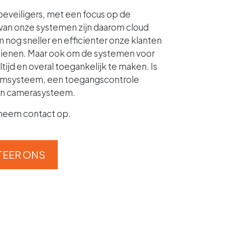
e beveiligers, met een focus op de
 van onze systemen zijn daarom cloud
nog sneller en efficienter onze klanten
ienen. Maar ook om de systemen voor
ltijd en overal toegankelijk te maken. Is
armsysteem, een toegangscontrole
en camerasysteem.
 neem contact op.
EER ONS