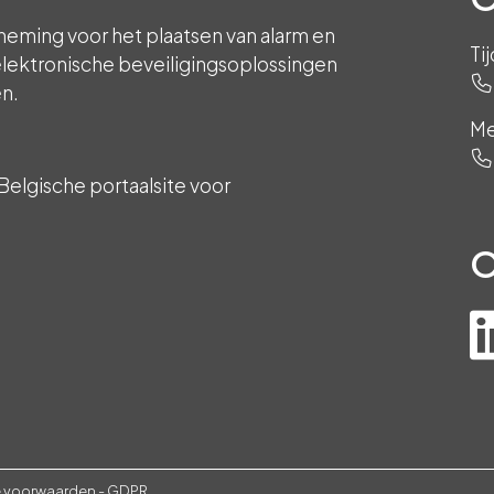
neming voor het plaatsen van alarm en
Ti
lektronische beveiligingsoplossingen
en.
Me
Belgische portaalsite voor
O
 voorwaarden
-
GDPR