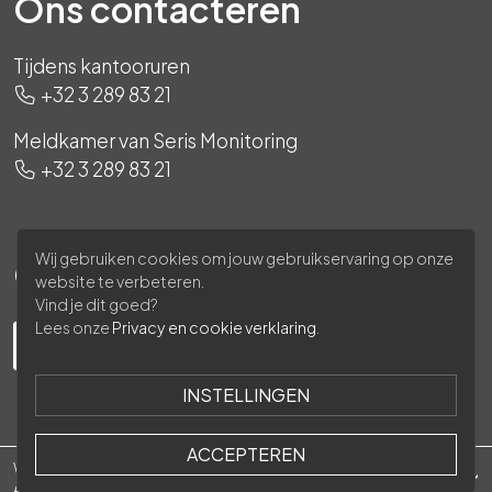
Ons contacteren
Tijdens kantooruren
+32 3 289 83 21
Meldkamer van Seris Monitoring
+32 3 289 83 21
Wij gebruiken cookies om jouw gebruikservaring op onze
Ons volgen
website te verbeteren.
Vind je dit goed?
Lees onze
Privacy en cookie verklaring
.
INSTELLINGEN
ACCEPTEREN
Waasland Security © 2026 -
Privacy policy
-
Algemene voorwaarden
-
GDPR