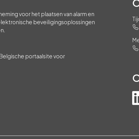
O
neming voor het plaatsen van alarm en
Ti
lektronische beveiligingsoplossingen
en.
Me
Belgische portaalsite voor
O