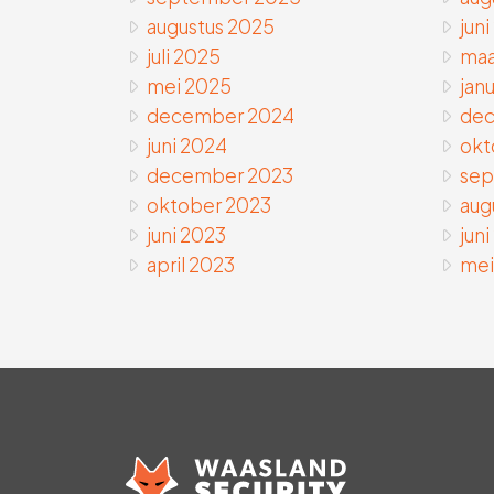
augustus 2025
juni
juli 2025
maa
mei 2025
janu
december 2024
dec
juni 2024
okt
december 2023
sep
oktober 2023
aug
juni 2023
jun
april 2023
mei