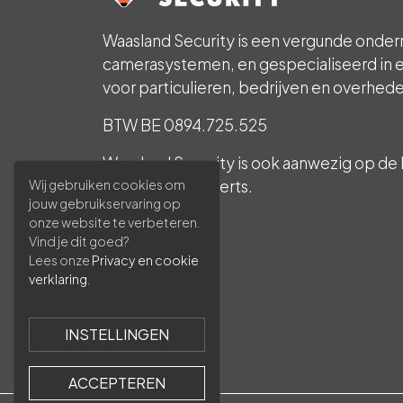
Waasland Security is een vergunde onder
camerasystemen, en gespecialiseerd in e
voor particulieren, bedrijven en overhed
BTW BE 0894.725.525
Waasland Security is ook aanwezig op de 
beveiligingsexperts.
Wij gebruiken cookies om
jouw gebruikservaring op
INCERT B-1785
onze website te verbeteren.
Vind je dit goed?
Lees onze
Privacy en cookie
verklaring
.
INSTELLINGEN
ACCEPTEREN