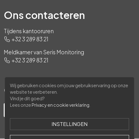
Ons contacteren
Tijdens kantooruren
+32 3 289 83 21
Meldkamer van Seris Monitoring
+32 3 289 83 21
Wij gebruiken cookies om jouw gebruikservaring op onze
Ons volgen
website te verbeteren.
Vind je dit goed?
Lees onze
Privacy en cookie verklaring
.
INSTELLINGEN