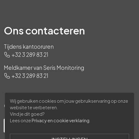
Ons contacteren
Tijdens kantooruren
+32 3 289 83 21
Meldkamer van Seris Monitoring
+32 3 289 83 21
Wij gebruiken cookies om jouw gebruikservaring op onze
Ons volgen
website te verbeteren.
Vind je dit goed?
Lees onze
Privacy en cookie verklaring
.