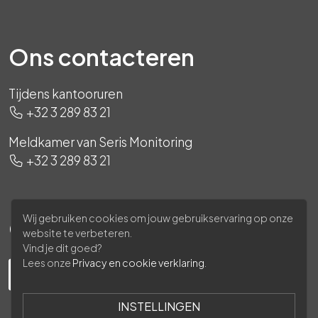
Ons contacteren
Tijdens kantooruren
+32 3 289 83 21
Meldkamer van Seris Monitoring
+32 3 289 83 21
Wij gebruiken cookies om jouw gebruikservaring op onze
Ons volgen
website te verbeteren.
Vind je dit goed?
Lees onze
Privacy en cookie verklaring
.
INSTELLINGEN