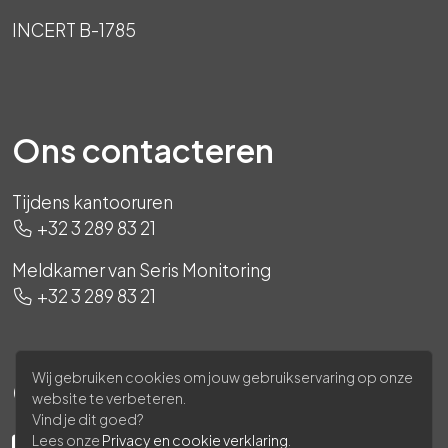
INCERT B-1785
Ons contacteren
Tijdens kantooruren
+32 3 289 83 21
Meldkamer van Seris Monitoring
+32 3 289 83 21
Wij gebruiken cookies om jouw gebruikservaring op onze
Ons volgen
website te verbeteren.
Vind je dit goed?
Lees onze
Privacy en cookie verklaring
.