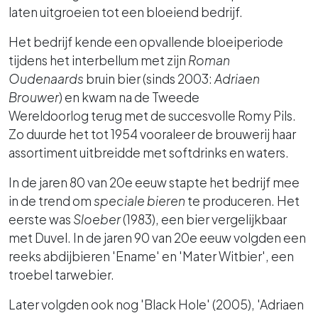
laten uitgroeien tot een bloeiend bedrijf.
Het bedrijf kende een opvallende bloeiperiode
tijdens het
interbellum
met zijn
Roman
Oudenaards
bruin bier (sinds 2003:
Adriaen
Brouwer
) en kwam na de
Tweede
Wereldoorlog
terug met de succesvolle
Romy Pils
.
Zo duurde het tot 1954 vooraleer de brouwerij haar
assortiment uitbreidde met softdrinks en waters.
In de jaren 80 van 20e eeuw stapte het bedrijf mee
in de trend om
speciale bieren
te produceren. Het
eerste was
Sloeber
(1983), een bier vergelijkbaar
met
Duvel
. In de jaren 90 van 20e eeuw volgden een
reeks abdijbieren 'Ename' en 'Mater Witbier', een
troebel tarwebier.
Later volgden ook nog 'Black Hole' (2005), 'Adriaen