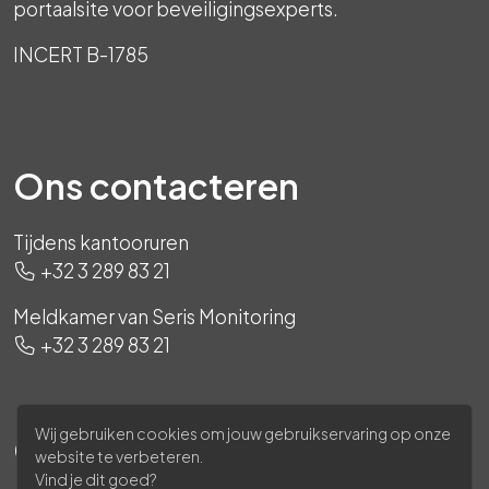
portaalsite voor beveiligingsexperts.
INCERT B-1785
Ons contacteren
Tijdens kantooruren
+32 3 289 83 21
Meldkamer van Seris Monitoring
+32 3 289 83 21
Wij gebruiken cookies om jouw gebruikservaring op onze
Ons volgen
website te verbeteren.
Vind je dit goed?