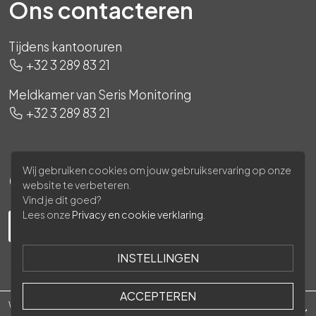
Ons contacteren
Tijdens kantooruren
+32 3 289 83 21
Meldkamer van Seris Monitoring
+32 3 289 83 21
Wij gebruiken cookies om jouw gebruikservaring op onze
Ons volgen
website te verbeteren.
Vind je dit goed?
Lees onze
Privacy en cookie verklaring
.
INSTELLINGEN
ACCEPTEREN
Waasland Security © 2026 -
Privacy policy
-