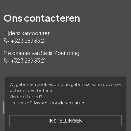
Ons contacteren
Tijdens kantooruren
+32 3 289 83 21
Meldkamer van Seris Monitoring
+32 3 289 83 21
Wij gebruiken cookies om jouw gebruikservaring op onze
Ons volgen
website te verbeteren.
Vind je dit goed?
Lees onze
Privacy en cookie verklaring
.
INSTELLINGEN