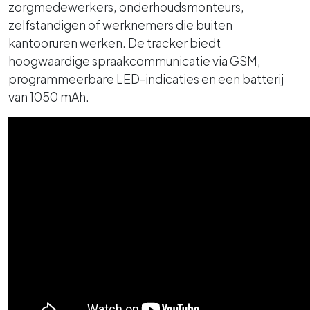
zorgmedewerkers, onderhoudsmonteurs,
zelfstandigen of werknemers die buiten
kantooruren werken. De tracker biedt
hoogwaardige spraakcommunicatie via GSM,
programmeerbare LED-indicaties en een batterij
van 1050 mAh.