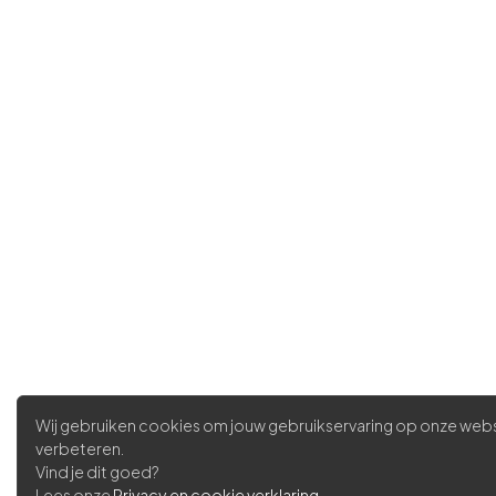
Wij gebruiken cookies om jouw gebruikservaring op onze webs
verbeteren.
Vind je dit goed?
Lees onze
Privacy en cookie verklaring
.