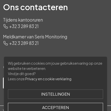
Ons contacteren
Tijdens kantooruren
+32 3 289 83 21
Meldkamer van Seris Monitoring
+32 3 289 83 21
Wij gebruiken cookies om jouw gebruikservaring op onze
Ons volgen
website te verbeteren.
Vind je dit goed?
Lees onze
Privacy en cookie verklaring
.
INSTELLINGEN
ACCEPTEREN
Waasland Security © 2026 -
Privacy policy
-