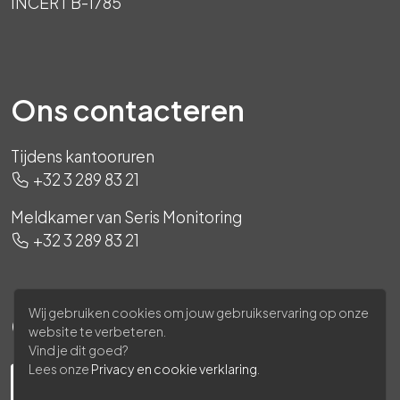
INCERT B-1785
Ons contacteren
Tijdens kantooruren
+32 3 289 83 21
Meldkamer van Seris Monitoring
+32 3 289 83 21
Wij gebruiken cookies om jouw gebruikservaring op onze
Ons volgen
website te verbeteren.
Vind je dit goed?
Lees onze
Privacy en cookie verklaring
.