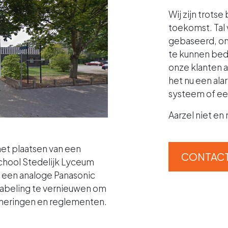
Wij zijn trots
toekomst. Tal
gebaseerd, om 
te kunnen bed
onze klanten a
het nu een al
systeem of e
Aarzel niet en
het plaatsen van een
CONTACT
chool Stedelijk Lyceum
t een analoge Panasonic
kabeling te vernieuwen om
meringen en reglementen.