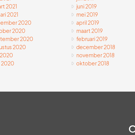
rt 2021
juni 2019
ari 2021
mei 2019
ember 2020
april 2019
ober 2020
maart 2019
tember 2020
februari 2019
ustus 2020
december 2018
i 2020
november 2018
 2020
oktober 2018
O