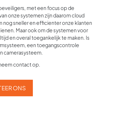
e beveiligers, met een focus op de
 van onze systemen zijn daarom cloud
nog sneller en efficienter onze klanten
ienen. Maar ook om de systemen voor
ltijd en overal toegankelijk te maken. Is
armsysteem, een toegangscontrole
en camerasysteem.
 neem contact op.
EER ONS