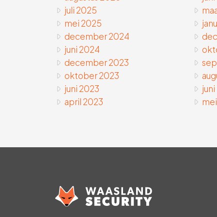
juli 2025
maa
mei 2025
janu
december 2024
dec
juni 2024
okt
december 2023
sep
oktober 2023
aug
juni 2023
jun
april 2023
mei