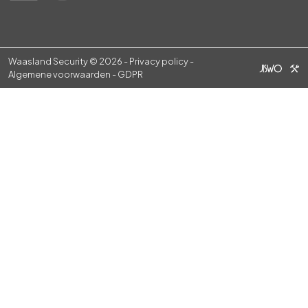
Waasland Security © 2026 -
Privacy policy
-
Algemene voorwaarden
-
GDPR