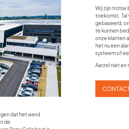
Wij zijn trots
toekomst. Tal
gebaseerd, om 
te kunnen bed
onze klanten a
het nu een al
systeem of e
Aarzel niet en
CONTACT
digen dat het werd
an de