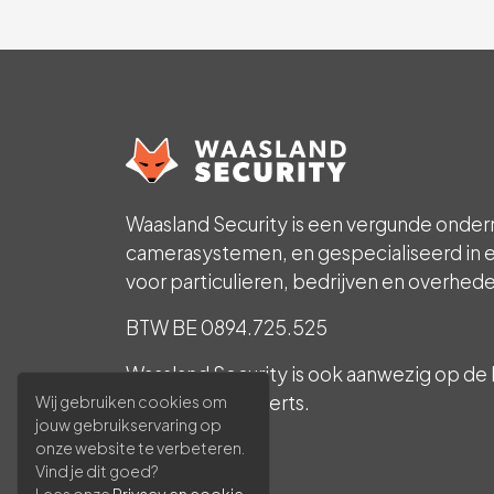
Waasland Security is een vergunde onder
camerasystemen, en gespecialiseerd in e
voor particulieren, bedrijven en overhed
BTW BE 0894.725.525
Waasland Security is ook aanwezig op de 
beveiligingsexperts.
Wij gebruiken cookies om
jouw gebruikservaring op
INCERT B-1785
onze website te verbeteren.
Vind je dit goed?