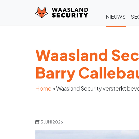
NIEUWS
SE
Waasland Secur
Barry Calleba
Home
»
Waasland Security versterkt bevei
13 JUNI 2026