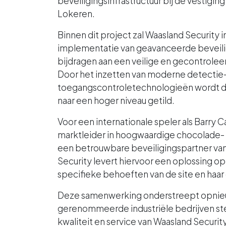
beveiligingsinfrastructuur bij de vestiging
Lokeren.
Binnen dit project zal Waasland Security 
implementatie van geavanceerde beveili
bijdragen aan een veilige en gecontrole
Door het inzetten van moderne detectie
toegangscontroletechnologieën wordt de 
naar een hoger niveau getild.
Voor een internationale speler als Barry C
marktleider in hoogwaardige chocolade-
een betrouwbare beveiligingspartner van
Security levert hiervoor een oplossing o
specifieke behoeften van de site en haa
Deze samenwerking onderstreept opnieu
gerenommeerde industriële bedrijven stel
kwaliteit en service van Waasland Securit