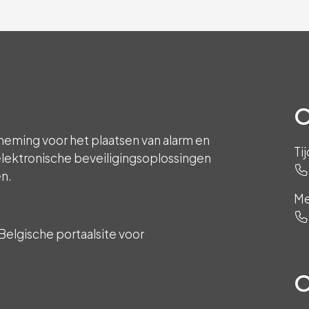
O
neming voor het plaatsen van alarm en
Ti
lektronische beveiligingsoplossingen
en.
Me
Belgische portaalsite voor
O