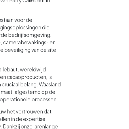
 van Barry Callebaut in
instaan voor de
gingsoplossingen die
erde bedrijfsomgeving.
-, camerabewakings- en
beveiliging van de site
allebaut, wereldwijd
 en cacaoproducten, is
 cruciaal belang. Waasland
p maat, afgestemd op de
r operationele processen.
w het vertrouwen dat
len in de expertise,
y. Dankzij onze jarenlange