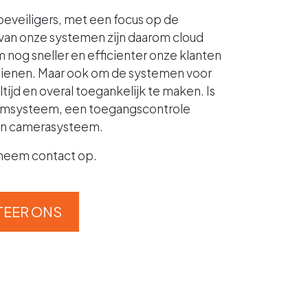
e beveiligers, met een focus op de
 van onze systemen zijn daarom cloud
nog sneller en efficienter onze klanten
ienen. Maar ook om de systemen voor
ltijd en overal toegankelijk te maken. Is
armsysteem, een toegangscontrole
en camerasysteem.
 neem contact op.
EER ONS