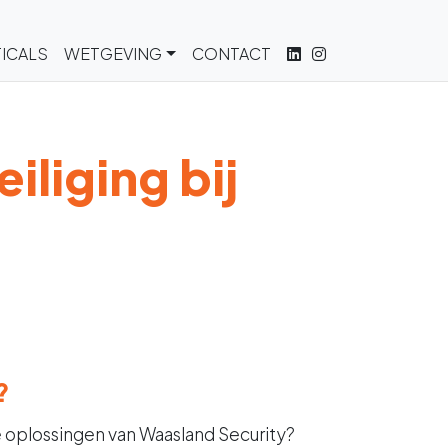
ICALS
WETGEVING
CONTACT
iliging bij
?
e oplossingen van Waasland Security?