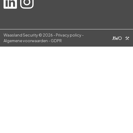
Waasland Security © 2026 -
Privacy policy
-
Algemene voorwaarden
-
GDPR